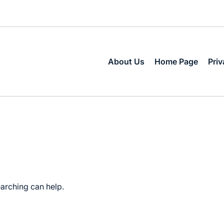
About Us
Home Page
Priv
earching can help.