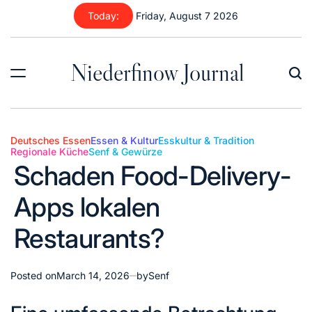
Skip
Today:
Friday, August 7 2026
to
content
Niederfinow Journal
Deutsches Essen
Essen & Kultur
Esskultur & Tradition
Regionale Küche
Senf & Gewürze
Posted
Schaden Food-Delivery-
in
Apps lokalen
Restaurants?
Posted on
March 14, 2026
by
Senf