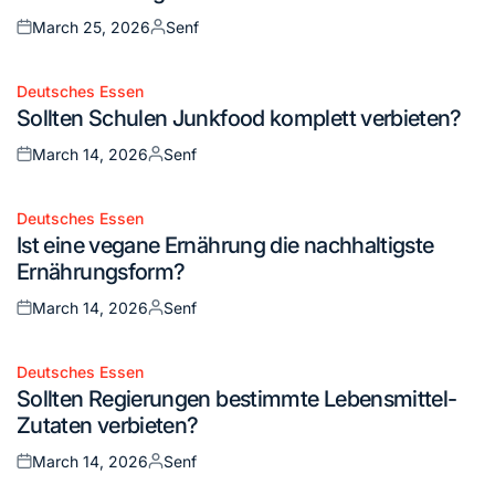
March 25, 2026
Senf
Posted
Posted
on
by
Deutsches Essen
Posted
Sollten Schulen Junkfood komplett verbieten?
in
March 14, 2026
Senf
Posted
Posted
on
by
Deutsches Essen
Posted
Ist eine vegane Ernährung die nachhaltigste
in
Ernährungsform?
March 14, 2026
Senf
Posted
Posted
on
by
Deutsches Essen
Posted
Sollten Regierungen bestimmte Lebensmittel-
in
Zutaten verbieten?
March 14, 2026
Senf
Posted
Posted
on
by