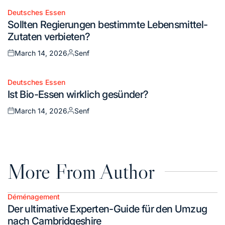
Deutsches Essen
Posted
Sollten Regierungen bestimmte Lebensmittel-
in
Zutaten verbieten?
March 14, 2026
Senf
Posted
Posted
on
by
Deutsches Essen
Posted
Ist Bio-Essen wirklich gesünder?
in
March 14, 2026
Senf
Posted
Posted
on
by
More From Author
Déménagement
Posted
Der ultimative Experten-Guide für den Umzug
in
nach Cambridgeshire