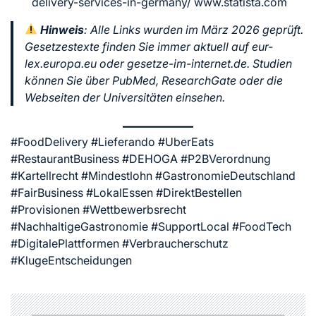
delivery-services-in-germany/ www.statista.com
Hinweis
: Alle Links wurden im März 2026 geprüft.
Gesetzestexte finden Sie immer aktuell auf
eur-
lex.europa.eu
oder
gesetze-im-internet.de
. Studien
können Sie über PubMed, ResearchGate oder die
Webseiten der Universitäten einsehen.
#FoodDelivery #Lieferando #UberEats
#RestaurantBusiness #DEHOGA #P2BVerordnung
#Kartellrecht #Mindestlohn #GastronomieDeutschland
#FairBusiness #LokalEssen #DirektBestellen
#Provisionen #Wettbewerbsrecht
#NachhaltigeGastronomie #SupportLocal #FoodTech
#DigitalePlattformen #Verbraucherschutz
#KlugeEntscheidungen