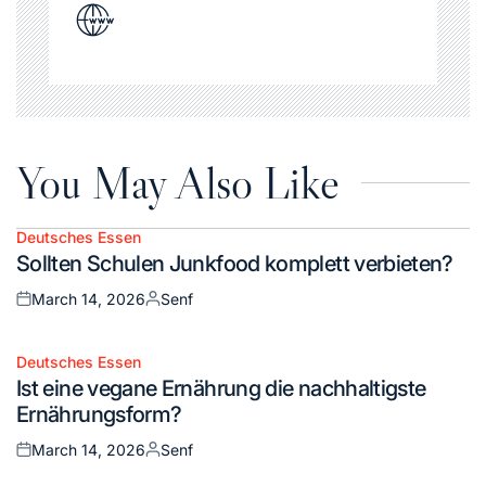
You May Also Like
Deutsches Essen
Posted
Sollten Schulen Junkfood komplett verbieten?
in
March 14, 2026
Senf
Posted
Posted
on
by
Deutsches Essen
Posted
Ist eine vegane Ernährung die nachhaltigste
in
Ernährungsform?
March 14, 2026
Senf
Posted
Posted
on
by