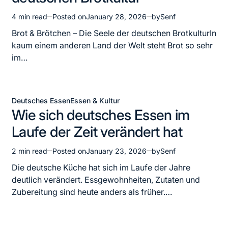
4 min read
Posted on
January 28, 2026
by
Senf
Estimated
read
Brot & Brötchen – Die Seele der deutschen BrotkulturIn
time
kaum einem anderen Land der Welt steht Brot so sehr
im…
Deutsches Essen
Essen & Kultur
Posted
Wie sich deutsches Essen im
in
Laufe der Zeit verändert hat
2 min read
Posted on
January 23, 2026
by
Senf
Estimated
read
Die deutsche Küche hat sich im Laufe der Jahre
time
deutlich verändert. Essgewohnheiten, Zutaten und
Zubereitung sind heute anders als früher.…