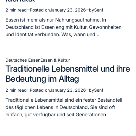
2 min read
Posted on
January 23, 2026
by
Senf
Estimated
read
Essen ist mehr als nur Nahrungsaufnahme. In
time
Deutschland ist Essen eng mit Kultur, Gewohnheiten
und Identität verbunden. Was, wann und…
Deutsches Essen
Essen & Kultur
Posted
Traditionelle Lebensmittel und ihre
in
Bedeutung im Alltag
2 min read
Posted on
January 23, 2026
by
Senf
Estimated
read
Traditionelle Lebensmittel sind ein fester Bestandteil
time
des täglichen Lebens in Deutschland. Sie sind oft
einfach, gut verfügbar und seit Generationen…