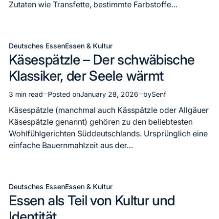
Zutaten wie Transfette, bestimmte Farbstoffe…
Deutsches Essen
Essen & Kultur
Posted
Käsespätzle – Der schwäbische
in
Klassiker, der Seele wärmt
3 min read
Posted on
January 28, 2026
by
Senf
Estimated
read
Käsespätzle (manchmal auch Kässpätzle oder Allgäuer
time
Käsespätzle genannt) gehören zu den beliebtesten
Wohlfühlgerichten Süddeutschlands. Ursprünglich eine
einfache Bauernmahlzeit aus der…
Deutsches Essen
Essen & Kultur
Posted
Essen als Teil von Kultur und
in
Identität