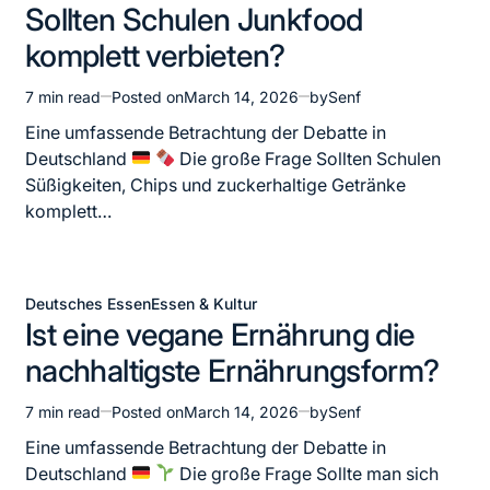
Sollten Schulen Junkfood
in
komplett verbieten?
7 min read
Posted on
March 14, 2026
by
Senf
Estimated
read
Eine umfassende Betrachtung der Debatte in
time
Deutschland
Die große Frage Sollten Schulen
Süßigkeiten, Chips und zuckerhaltige Getränke
komplett…
Deutsches Essen
Essen & Kultur
Posted
Ist eine vegane Ernährung die
in
nachhaltigste Ernährungsform?
7 min read
Posted on
March 14, 2026
by
Senf
Estimated
read
Eine umfassende Betrachtung der Debatte in
time
Deutschland
Die große Frage Sollte man sich