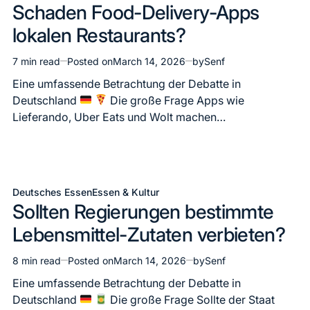
Schaden Food-Delivery-Apps
in
lokalen Restaurants?
7 min read
Posted on
March 14, 2026
by
Senf
Estimated
read
Eine umfassende Betrachtung der Debatte in
time
Deutschland
Die große Frage Apps wie
Lieferando, Uber Eats und Wolt machen…
Deutsches Essen
Essen & Kultur
Posted
Sollten Regierungen bestimmte
in
Lebensmittel-Zutaten verbieten?
8 min read
Posted on
March 14, 2026
by
Senf
Estimated
read
Eine umfassende Betrachtung der Debatte in
time
Deutschland
Die große Frage Sollte der Staat