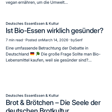
vegan ernähren, um die Umwelt…
Deutsches Essen
Essen & Kultur
Posted
Ist Bio-Essen wirklich gesünder?
in
7 min read
Posted on
March 14, 2026
by
Senf
Estimated
read
Eine umfassende Betrachtung der Debatte in
time
Deutschland
Die große Frage Sollte man Bio-
Lebensmittel kaufen, weil sie gesünder sind?…
Deutsches Essen
Essen & Kultur
Posted
Brot & Brötchen – Die Seele der
in
deutschen Brotkultur