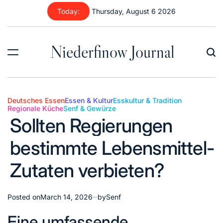
Skip
Today:
Thursday, August 6 2026
to
content
Niederfinow Journal
Deutsches Essen
Essen & Kultur
Esskultur & Tradition
Regionale Küche
Senf & Gewürze
Posted
Sollten Regierungen
in
bestimmte Lebensmittel-
Zutaten verbieten?
Posted on
March 14, 2026
by
Senf
Eine umfassende