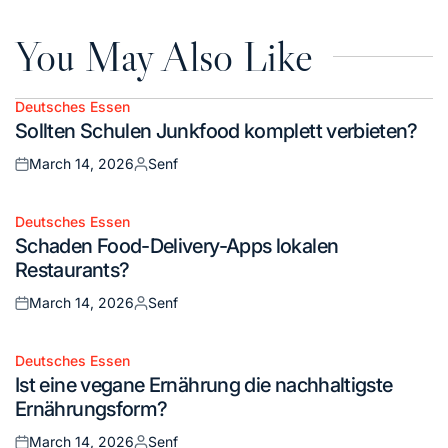
You May Also Like
Deutsches Essen
Posted
Sollten Schulen Junkfood komplett verbieten?
in
March 14, 2026
Senf
Posted
Posted
on
by
Deutsches Essen
Posted
Schaden Food-Delivery-Apps lokalen
in
Restaurants?
March 14, 2026
Senf
Posted
Posted
on
by
Deutsches Essen
Posted
Ist eine vegane Ernährung die nachhaltigste
in
Ernährungsform?
March 14, 2026
Senf