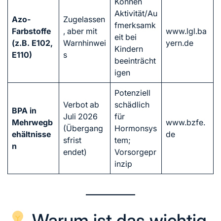
Können
Aktivität/Au
Azo-
Zugelassen
fmerksamk
Farbstoffe
, aber mit
www.lgl.ba
eit bei
(z.B. E102,
Warnhinwei
yern.de
Kindern
E110)
s
beeinträcht
igen
Potenziell
Verbot ab
schädlich
BPA in
Juli 2026
für
Mehrwegb
www.bzfe.
(Übergang
Hormonsys
ehältnisse
de
sfrist
tem;
n
endet)
Vorsorgepr
inzip
Warum ist das wichtig