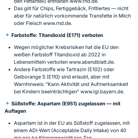
den Fettanteil) enthalten www.rnd.de.
Das gilt für Chips, Fertiggebäck, Frittiertes — nicht
aber für natürlich vorkommende Transfette in Milch
oder Fleisch www.rnd.de.
Farbstoffe: Titandioxid (E171) verboten
Wegen möglicher Krebsrisiken hat die EU den
weißen Farbstoff Titandioxid ab 2022 in
Lebensmitteln verboten www.abendblatt.de.
Andere Farbstoffe wie Tartrazin (E102) oder
Gelborange S (E110) sind erlaubt, aber mit
Warnhinweis: “Kann Aktivität und Aufmerksamkeit
bei Kindern beeinträchtigen” www.lgl.bayern.de.
Süßstoffe: Aspartam (E951) zugelassen — mit
Auflagen
Aspartam ist in der EU als Süßstoff zugelassen, mit
einem ADI-Wert (Acceptable Daily Intake) von 40
mg pro kg Körpergewicht pro Tag