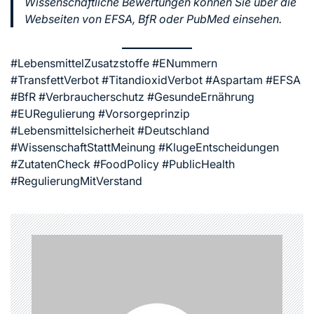
Wissenschaftliche Bewertungen können Sie über die
Webseiten von
EFSA
,
BfR
oder
PubMed
einsehen.
#LebensmittelZusatzstoffe #ENummern
#TransfettVerbot #TitandioxidVerbot #Aspartam #EFSA
#BfR #Verbraucherschutz #GesundeErnährung
#EURegulierung #Vorsorgeprinzip
#Lebensmittelsicherheit #Deutschland
#WissenschaftStattMeinung #KlugeEntscheidungen
#ZutatenCheck #FoodPolicy #PublicHealth
#RegulierungMitVerstand