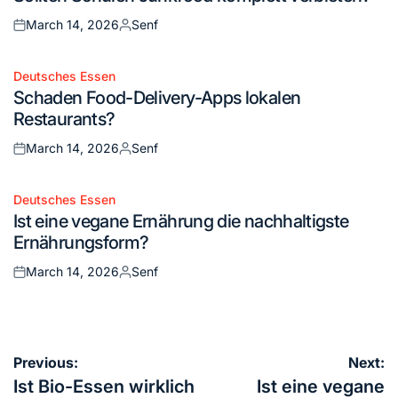
in
March 14, 2026
Senf
Posted
Posted
on
by
Deutsches Essen
Posted
Schaden Food-Delivery-Apps lokalen
in
Restaurants?
March 14, 2026
Senf
Posted
Posted
on
by
Deutsches Essen
Posted
Ist eine vegane Ernährung die nachhaltigste
in
Ernährungsform?
March 14, 2026
Senf
Posted
Posted
on
by
Post
Previous:
Next:
navigation
Ist Bio-Essen wirklich
Ist eine vegane