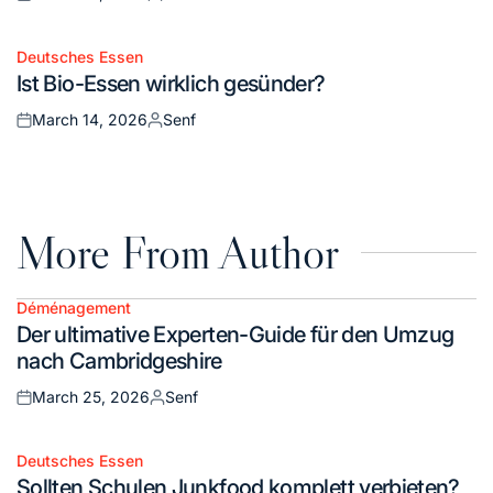
Posted
Posted
on
by
Deutsches Essen
Posted
Ist Bio-Essen wirklich gesünder?
in
March 14, 2026
Senf
Posted
Posted
on
by
More From Author
Déménagement
Posted
Der ultimative Experten-Guide für den Umzug
in
nach Cambridgeshire
March 25, 2026
Senf
Posted
Posted
on
by
Deutsches Essen
Posted
Sollten Schulen Junkfood komplett verbieten?