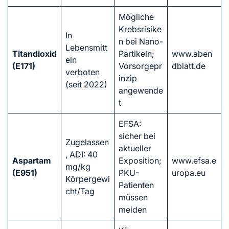
Mögliche
Krebsrisike
In
n bei Nano-
Lebensmitt
Titandioxid
Partikeln;
www.aben
eln
(E171)
Vorsorgepr
dblatt.de
verboten
inzip
(seit 2022)
angewende
t
EFSA:
sicher bei
Zugelassen
aktueller
, ADI: 40
Aspartam
Exposition;
www.efsa.e
mg/kg
(E951)
PKU-
uropa.eu
Körpergewi
Patienten
cht/Tag
müssen
meiden