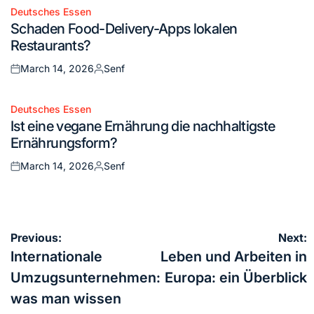
Deutsches Essen
Posted
Schaden Food-Delivery-Apps lokalen
in
Restaurants?
March 14, 2026
Senf
Posted
Posted
on
by
Deutsches Essen
Posted
Ist eine vegane Ernährung die nachhaltigste
in
Ernährungsform?
March 14, 2026
Senf
Posted
Posted
on
by
Post
Previous:
Next:
navigation
Internationale
Leben und Arbeiten in
Umzugsunternehmen:
Europa: ein Überblick
was man wissen