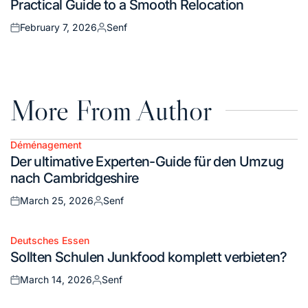
Practical Guide to a Smooth Relocation
February 7, 2026
Senf
Posted
Posted
on
by
More From Author
Déménagement
Posted
Der ultimative Experten-Guide für den Umzug
in
nach Cambridgeshire
March 25, 2026
Senf
Posted
Posted
on
by
Deutsches Essen
Posted
Sollten Schulen Junkfood komplett verbieten?
in
March 14, 2026
Senf
Posted
Posted
on
by