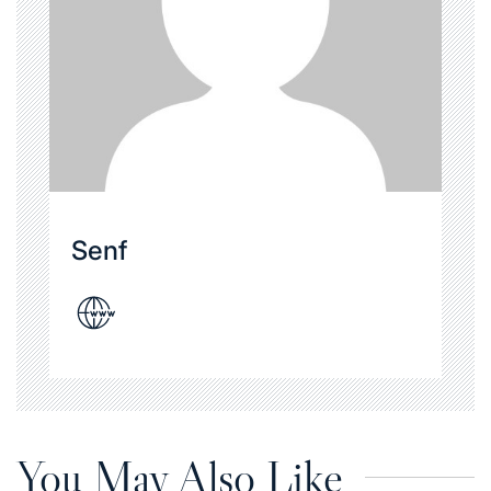
Senf
You May Also Like