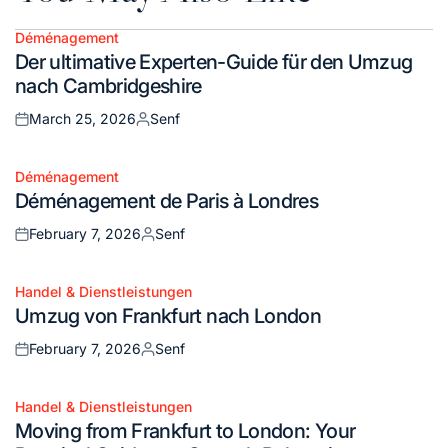
Déménagement
Posted
Der ultimative Experten-Guide für den Umzug
in
nach Cambridgeshire
March 25, 2026
Senf
Posted
Posted
on
by
Déménagement
Posted
Déménagement de Paris à Londres
in
February 7, 2026
Senf
Posted
Posted
on
by
Handel & Dienstleistungen
Posted
Umzug von Frankfurt nach London
in
February 7, 2026
Senf
Posted
Posted
on
by
Handel & Dienstleistungen
Posted
Moving from Frankfurt to London: Your
in