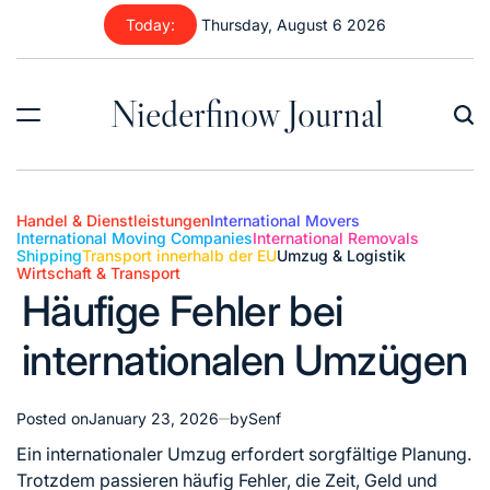
Skip
Today:
Thursday, August 6 2026
to
content
Niederfinow Journal
Handel & Dienstleistungen
International Movers
International Moving Companies
International Removals
Shipping
Transport innerhalb der EU
Umzug & Logistik
Posted
Wirtschaft & Transport
in
Häufige Fehler bei
internationalen Umzügen
Posted on
January 23, 2026
by
Senf
Ein internationaler Umzug erfordert sorgfältige Planung.
Trotzdem passieren häufig Fehler, die Zeit, Geld und