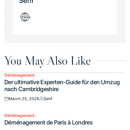
Senf
You May Also Like
Déménagement
Posted
Der ultimative Experten-Guide für den Umzug
in
nach Cambridgeshire
March 25, 2026
Senf
Posted
Posted
on
by
Déménagement
Posted
Déménagement de Paris à Londres
in