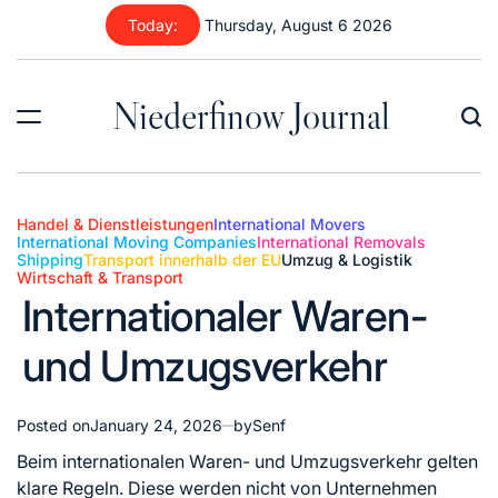
Skip
Today:
Thursday, August 6 2026
to
content
Niederfinow Journal
Handel & Dienstleistungen
International Movers
International Moving Companies
International Removals
Shipping
Transport innerhalb der EU
Umzug & Logistik
Posted
Wirtschaft & Transport
in
Internationaler Waren-
und Umzugsverkehr
Posted on
January 24, 2026
by
Senf
Beim internationalen Waren- und Umzugsverkehr gelten
klare Regeln. Diese werden nicht von Unternehmen