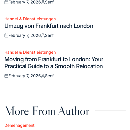
February 7, 2026
Senf
Posted
Posted
on
by
Handel & Dienstleistungen
Posted
Umzug von Frankfurt nach London
in
February 7, 2026
Senf
Posted
Posted
on
by
Handel & Dienstleistungen
Posted
Moving from Frankfurt to London: Your
in
Practical Guide to a Smooth Relocation
February 7, 2026
Senf
Posted
Posted
on
by
More From Author
Déménagement
Posted