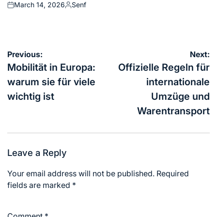
March 14, 2026
Senf
Posted
Posted
on
by
Post
Previous:
Next:
navigation
Mobilität in Europa:
Offizielle Regeln für
warum sie für viele
internationale
wichtig ist
Umzüge und
Warentransport
Leave a Reply
Your email address will not be published.
Required
fields are marked
*
Comment
*