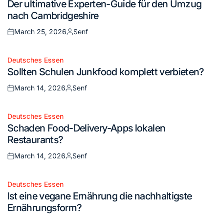
Der ultimative Experten-Guide für den Umzug
in
nach Cambridgeshire
March 25, 2026
Senf
Posted
Posted
on
by
Deutsches Essen
Posted
Sollten Schulen Junkfood komplett verbieten?
in
March 14, 2026
Senf
Posted
Posted
on
by
Deutsches Essen
Posted
Schaden Food-Delivery-Apps lokalen
in
Restaurants?
March 14, 2026
Senf
Posted
Posted
on
by
Deutsches Essen
Posted
Ist eine vegane Ernährung die nachhaltigste
in
Ernährungsform?